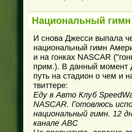
Национальный гимн
И снова Джесси выпала ч
национальный гимн Амери
и на гонках NASCAR ("гонк
прим.). В данный момент
путь на стадион о чем и 
твиттере:
Еду в Авто Клуб SpeedWa
NASCAR. Готовлюсь исп
национальный гимн. 12 дн
канале ABC