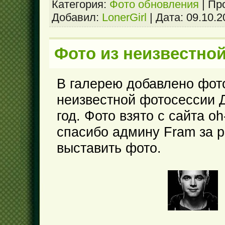
Категория:
Фото обновления
|
Пр
Добавил:
LonerGirl
|
Дата:
09.10.2
Фото из неизвестно
В галерею добавлено фот
неизвестной фотосессии 
год. Фото взято с сайта oh
спасибо админу Fram за 
выставить фото.