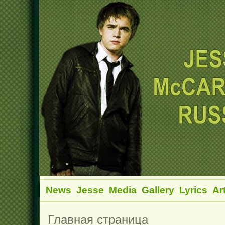
News
Jesse
Media
Gallery
Lyrics
Ar
Главная страница