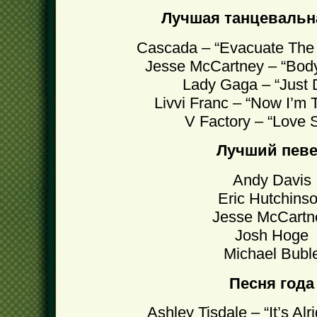
Лучшая танцевальн
Cascada – “Evacuate The 
Jesse McCartney – “Bod
Lady Gaga – “Just 
Livvi Franc – “Now I’m 
V Factory – “Love S
Лучший пев
Andy Davis
Eric Hutchins
Jesse McCartn
Josh Hoge
Michael Bubl
Песня года
Ashley Tisdale – “It’s Alri