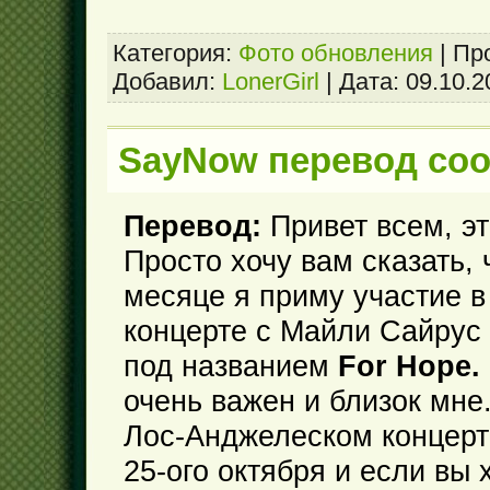
Категория:
Фото обновления
|
Пр
Добавил:
LonerGirl
|
Дата:
09.10.2
SayNow перевод со
Перевод:
Привет всем, э
Просто хочу вам сказать, 
месяце я приму участие 
концерте с Майли Сайрус
под названием
For Hope.
очень важен и близок мне
Лос-Анджелеском концерт
25-ого октября и если вы 