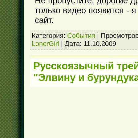
Не пропустите, дорогие др
только видео появится - я
сайт.
Категория:
События
|
Просмотров
LonerGirl
|
Дата:
11.10.2009
Русскоязычный трей
"Элвину и бурундук