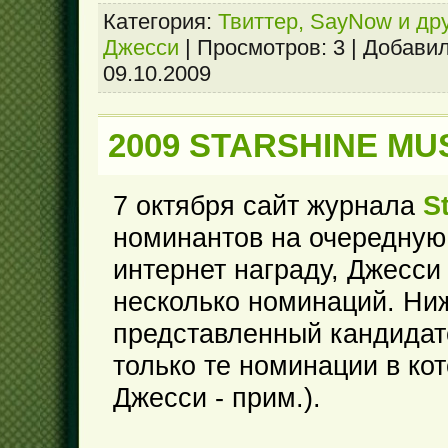
Категория:
Твиттер, SayNow и др
Джесси
|
Просмотров:
3
|
Добавил
09.10.2009
2009 STARSHINE MU
7 октября сайт журнала
S
номинантов на очередну
интернет награду, Джесси
несколько номинаций. Ниж
представленный кандидат
только те номинации в ко
Джесси - прим.).