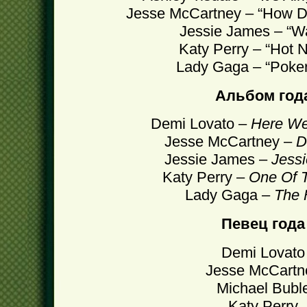
Jesse McCartney – “How D
Jessie James – “W
Katy Perry – “Hot 
Lady Gaga – “Poker
Альбом год
Demi Lovato –
Here We
Jesse McCartney –
D
Jessie James –
Jess
Katy Perry –
One Of 
Lady Gaga –
The
Певец года
Demi Lovato
Jesse McCartn
Michael Bubl
Katy Perry