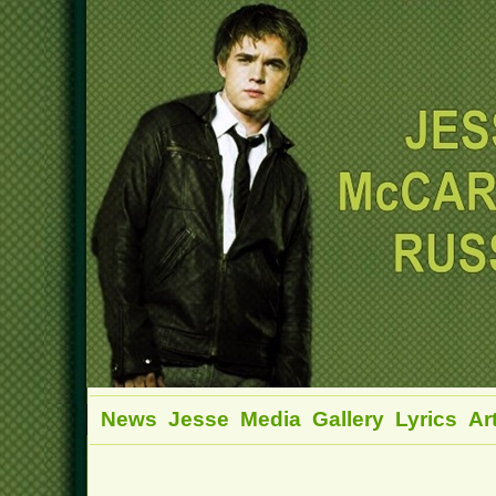
News
Jesse
Media
Gallery
Lyrics
Ar